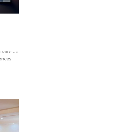
enaire de
ences