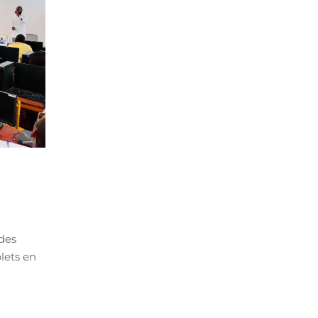
des
lets en